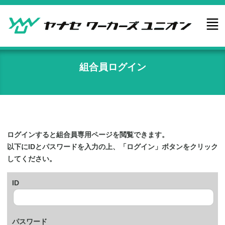
コ
ン
テ
ン
ツ
組合員ログイン
へ
ス
キ
ッ
プ
ログインすると組合員専用ページを閲覧できます。
以下にIDとパスワードを入力の上、「ログイン」ボタンをクリック
してください。
ID
パスワード