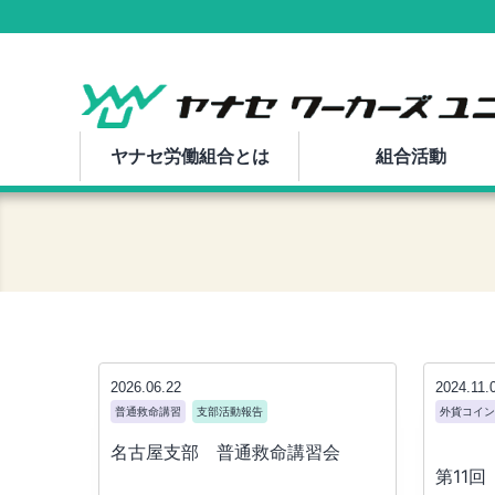
コ
ン
テ
ン
ヤナセ労働組合とは
組合活動
ツ
へ
ス
キ
ッ
プ
2026.06.22
2024.11.
普通救命講習
支部活動報告
外貨コイン
名古屋支部 普通救命講習会
第11